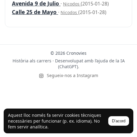
Avenida 9 de Julio
·
(2015-01-28)
Nicodos
Calle 25 de Mayo
·
(2015-01-28)
Nicodos
© 2026 Cronovies
Història als carrers · Desenvolupat amb l’ajuda de la IA
(ChatGPT).
Segueix-nos a Instagram
Aquest lloc només fa servir cookies tècniques
necessàries per funcionar (p. ex. idioma). No
D’acord
fem servir analítica.