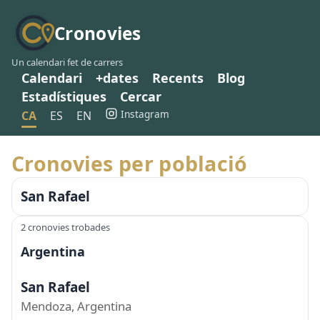
Cronovies
Un calendari fet de carrers
Calendari
+dates
Recents
Blog
Estadístiques
Cercar
Instagram
CA
ES
EN
Cronovies per població
San Rafael
2 cronovies trobades
Argentina
San Rafael
Mendoza, Argentina