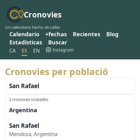
Cronovies
Un calendario hecho de calles
Calendario
+fechas
Recientes
Blog
Estadísticas
Buscar
Instagram
CA
ES
EN
Cronovies per població
San Rafael
2 cronovies trobades
Argentina
San Rafael
Mendoza, Argentina