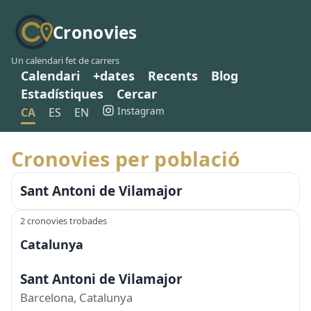
Cronovies
Un calendari fet de carrers
Calendari
+dates
Recents
Blog
Estadístiques
Cercar
Instagram
CA
ES
EN
Cronovies per població
Sant Antoni de Vilamajor
2 cronovies trobades
Catalunya
Sant Antoni de Vilamajor
Barcelona, Catalunya