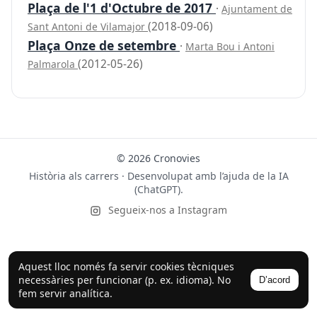
Plaça de l'1 d'Octubre de 2017
·
Ajuntament de
(2018-09-06)
Sant Antoni de Vilamajor
Plaça Onze de setembre
·
Marta Bou i Antoni
(2012-05-26)
Palmarola
© 2026 Cronovies
Història als carrers · Desenvolupat amb l’ajuda de la IA
(ChatGPT).
Segueix-nos a Instagram
Aquest lloc només fa servir cookies tècniques
necessàries per funcionar (p. ex. idioma). No
D’acord
fem servir analítica.