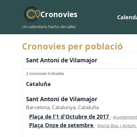
Cronovies
Calend
Un calendario hecho de calles
Cronovies per població
Sant Antoni de Vilamajor
2 cronovies trobades
Cataluña
Sant Antoni de Vilamajor
Barcelona, Catalunya, Cataluña
Plaça de l'1 d'Octubre de 2017
·
Ajuntament
Plaça Onze de setembre
·
Marta Bou i Antoni