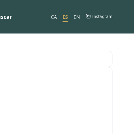
scar
Instagram
CA
ES
EN