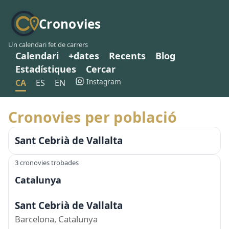
Cronovies
Un calendari fet de carrers
Calendari
+dates
Recents
Blog
Estadístiques
Cercar
Instagram
CA
ES
EN
Cronovies per població
Sant Cebrià de Vallalta
3 cronovies trobades
Catalunya
Sant Cebrià de Vallalta
Barcelona, Catalunya