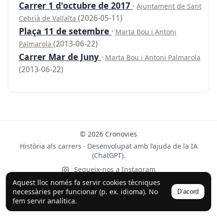
Carrer 1 d'octubre de 2017
·
Ajuntament de Sant
(2026-05-11)
Cebrià de Vallalta
Plaça 11 de setembre
·
Marta Bou i Antoni
(2013-06-22)
Palmarola
Carrer Mar de Juny
·
Marta Bou i Antoni Palmarola
(2013-06-22)
© 2026 Cronovies
Història als carrers · Desenvolupat amb l’ajuda de la IA
(ChatGPT).
Segueix-nos a Instagram
Aquest lloc només fa servir cookies tècniques
necessàries per funcionar (p. ex. idioma). No
D’acord
fem servir analítica.