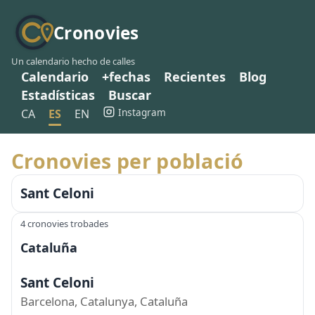
Cronovies
Un calendario hecho de calles
Calendario
+fechas
Recientes
Blog
Estadísticas
Buscar
Instagram
CA
ES
EN
Cronovies per població
Sant Celoni
4 cronovies trobades
Cataluña
Sant Celoni
Barcelona, Catalunya, Cataluña