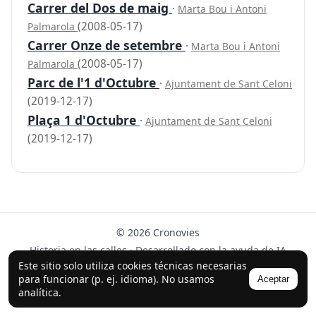
Carrer del Dos de maig
·
Marta Bou i Antoni
(2008-05-17)
Palmarola
Carrer Onze de setembre
·
Marta Bou i Antoni
(2008-05-17)
Palmarola
Parc de l'1 d'Octubre
·
Ajuntament de Sant Celoni
(2019-12-17)
Plaça 1 d'Octubre
·
Ajuntament de Sant Celoni
(2019-12-17)
© 2026 Cronovies
Historia en las calles · Desarrollado con la ayuda de IA
(ChatGPT).
Este sitio solo utiliza cookies técnicas necesarias
para funcionar (p. ej. idioma). No usamos
Aceptar
Síguenos en Instagram
analítica.