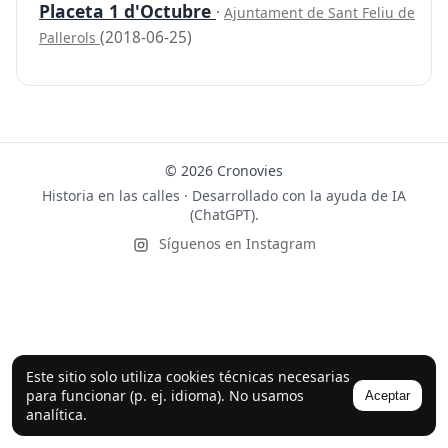
Placeta 1 d'Octubre
·
Ajuntament de Sant Feliu de
(2018-06-25)
Pallerols
© 2026 Cronovies
Historia en las calles · Desarrollado con la ayuda de IA
(ChatGPT).
Síguenos en Instagram
Este sitio solo utiliza cookies técnicas necesarias
para funcionar (p. ej. idioma). No usamos
Aceptar
analítica.