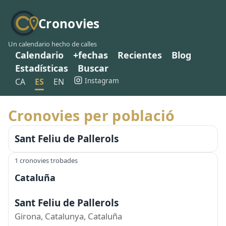
Cronovies
Un calendario hecho de calles
Calendario
+fechas
Recientes
Blog
Estadísticas
Buscar
Instagram
CA
ES
EN
Cronovies per població
Sant Feliu de Pallerols
1 cronovies trobades
Cataluña
Sant Feliu de Pallerols
Girona, Catalunya, Cataluña