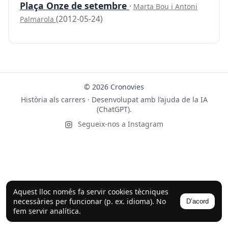
Plaça Onze de setembre
·
Marta Bou i Antoni
(2012-05-24)
Palmarola
© 2026 Cronovies
Història als carrers · Desenvolupat amb l’ajuda de la IA
(ChatGPT).
Segueix-nos a Instagram
Aquest lloc només fa servir cookies tècniques
necessàries per funcionar (p. ex. idioma). No
D’acord
fem servir analítica.