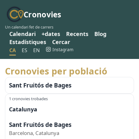
Cronovies
Un calendari fet de carrers
Calendari
+dates
Recents
Blog
Estadístiques
Cercar
Instagram
CA
ES
EN
Cronovies per població
Sant Fruitós de Bages
1 cronovies trobades
Catalunya
Sant Fruitós de Bages
Barcelona, Catalunya