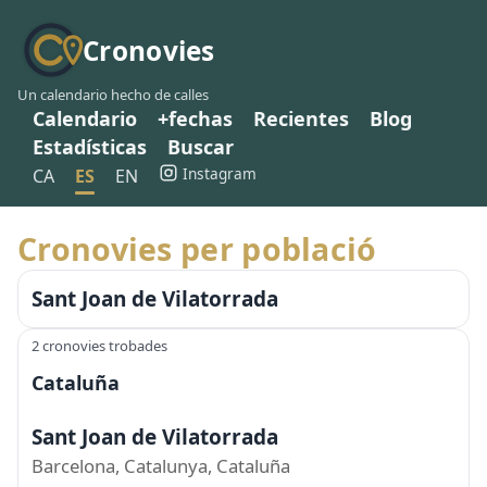
Cronovies
Un calendario hecho de calles
Calendario
+fechas
Recientes
Blog
Estadísticas
Buscar
Instagram
CA
ES
EN
Cronovies per població
Sant Joan de Vilatorrada
2 cronovies trobades
Cataluña
Sant Joan de Vilatorrada
Barcelona, Catalunya, Cataluña