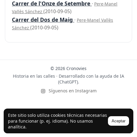
Carrer de l'Onze de Setembre
·
Pere-Manel
(2010-09-05)
Vallès Sánchez
Carrer del Dos de Maig
·
Pere-Manel Vallès
(2010-09-05)
Sánchez
© 2026 Cronovies
Historia en las calles · Desarrollado con la ayuda de IA
(ChatGPT).
Síguenos en Instagram
Este sitio solo utiliza cookies técnicas necesarias
para funcionar (p. ej. idioma). No usamos
Aceptar
analítica.