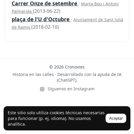
Carrer Onze de setembre
·
Marta Bou i Antoni
(2013-06-22)
Palmarola
plaça de l'U d'Octubre
·
Ajuntament de Sant Julià
(2018-02-10)
de Ramis
© 2026 Cronovies
Historia en las calles · Desarrollado con la ayuda de IA
(ChatGPT).
Síguenos en Instagram
Este sitio solo utiliza cookies técnicas necesarias
para funcionar (p. ej. idioma). No usamos
Aceptar
analítica.