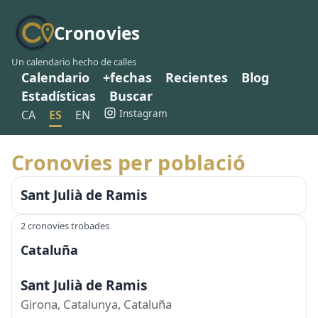
Cronovies
Un calendario hecho de calles
Calendario
+fechas
Recientes
Blog
Estadísticas
Buscar
Instagram
CA
ES
EN
Cronovies per població
Sant Julià de Ramis
2 cronovies trobades
Cataluña
Sant Julià de Ramis
Girona, Catalunya, Cataluña