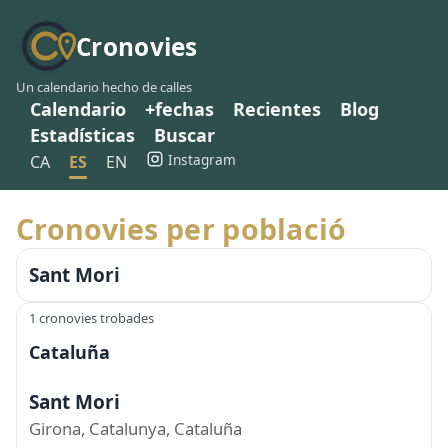
Cronovies
Un calendario hecho de calles
Calendario
+fechas
Recientes
Blog
Estadísticas
Buscar
Instagram
CA
ES
EN
Cronovies per població
Sant Mori
1 cronovies trobades
Cataluña
Sant Mori
Girona, Catalunya, Cataluña