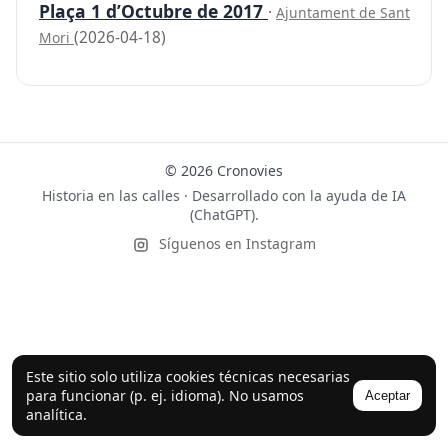
Plaça 1 d’Octubre de 2017
·
Ajuntament de Sant
(2026-04-18)
Mori
© 2026 Cronovies
Historia en las calles · Desarrollado con la ayuda de IA
(ChatGPT).
Síguenos en Instagram
Este sitio solo utiliza cookies técnicas necesarias
para funcionar (p. ej. idioma). No usamos
Aceptar
analítica.