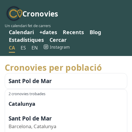
Cronovies
Un calendari fet de carrers
Calendari
+dates
Recents
Blog
Estadístiques
Cercar
Instagram
CA
ES
EN
Cronovies per població
Sant Pol de Mar
2 cronovies trobades
Catalunya
Sant Pol de Mar
Barcelona, Catalunya