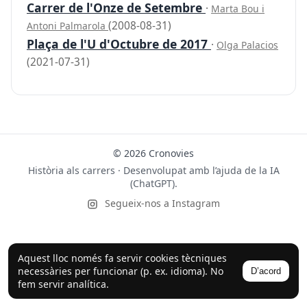
Carrer de l'Onze de Setembre
·
Marta Bou i
(2008-08-31)
Antoni Palmarola
Plaça de l'U d'Octubre de 2017
·
Olga Palacios
(2021-07-31)
© 2026 Cronovies
Història als carrers · Desenvolupat amb l’ajuda de la IA
(ChatGPT).
Segueix-nos a Instagram
Aquest lloc només fa servir cookies tècniques
necessàries per funcionar (p. ex. idioma). No
D’acord
fem servir analítica.