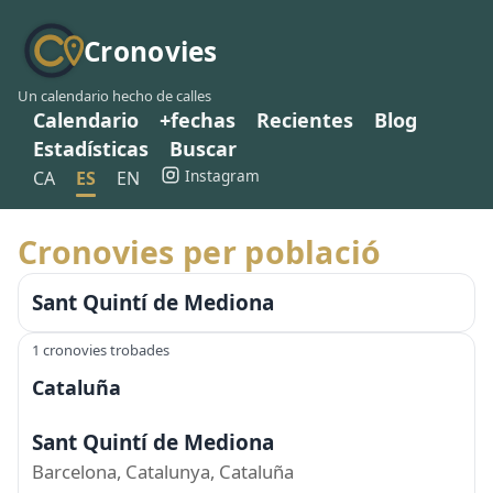
Cronovies
Un calendario hecho de calles
Calendario
+fechas
Recientes
Blog
Estadísticas
Buscar
Instagram
CA
ES
EN
Cronovies per població
Sant Quintí de Mediona
1 cronovies trobades
Cataluña
Sant Quintí de Mediona
Barcelona, Catalunya, Cataluña