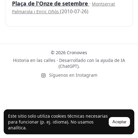
Plaça de l'Onze de setembre
·
Montserrat
(2010-07-26)
Palmarola i Enric Oñós
© 2026 Cronovies
Historia en las calles · Desarrollado con la ayuda de IA
(ChatGPT).
Síguenos en Instagram
Este sitio solo utiliza cookies técnicas necesarias
para funcionar (p. ej. idioma). No usamos
Aceptar
analítica.