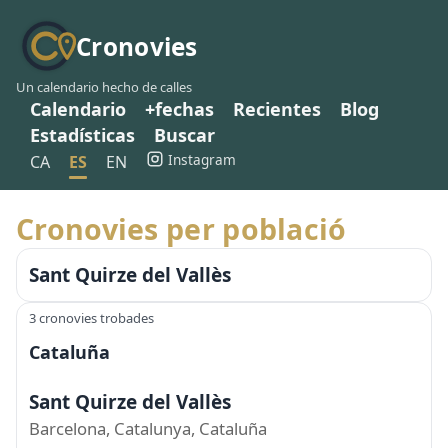
Cronovies
Un calendario hecho de calles
Calendario
+fechas
Recientes
Blog
Estadísticas
Buscar
Instagram
CA
ES
EN
Cronovies per població
Sant Quirze del Vallès
3 cronovies trobades
Cataluña
Sant Quirze del Vallès
Barcelona, Catalunya, Cataluña