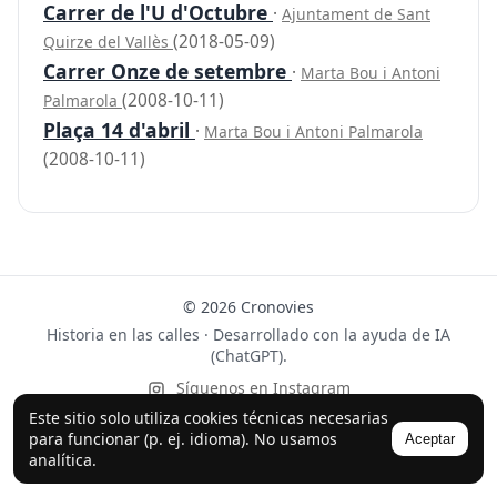
Carrer de l'U d'Octubre
·
Ajuntament de Sant
(2018-05-09)
Quirze del Vallès
Carrer Onze de setembre
·
Marta Bou i Antoni
(2008-10-11)
Palmarola
Plaça 14 d'abril
·
Marta Bou i Antoni Palmarola
(2008-10-11)
© 2026 Cronovies
Historia en las calles · Desarrollado con la ayuda de IA
(ChatGPT).
Síguenos en Instagram
Este sitio solo utiliza cookies técnicas necesarias
para funcionar (p. ej. idioma). No usamos
Aceptar
analítica.