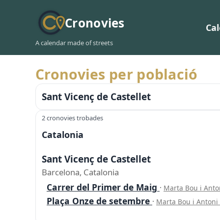
Cronovies
Ca
A calendar made of streets
Cronovies per població
Sant Vicenç de Castellet
2 cronovies trobades
Catalonia
Sant Vicenç de Castellet
Barcelona, Catalonia
Carrer del Primer de Maig
·
Marta Bou i Anto
Plaça Onze de setembre
·
Marta Bou i Antoni