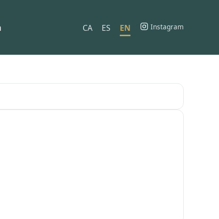
h
Instagram
CA
ES
EN