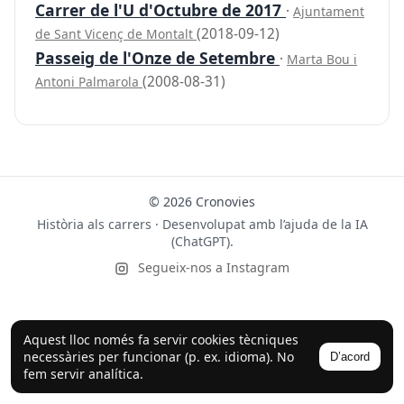
Carrer de l'U d'Octubre de 2017
·
Ajuntament
(2018-09-12)
de Sant Vicenç de Montalt
Passeig de l'Onze de Setembre
·
Marta Bou i
(2008-08-31)
Antoni Palmarola
© 2026 Cronovies
Història als carrers · Desenvolupat amb l’ajuda de la IA
(ChatGPT).
Segueix-nos a Instagram
Aquest lloc només fa servir cookies tècniques
necessàries per funcionar (p. ex. idioma). No
D’acord
fem servir analítica.