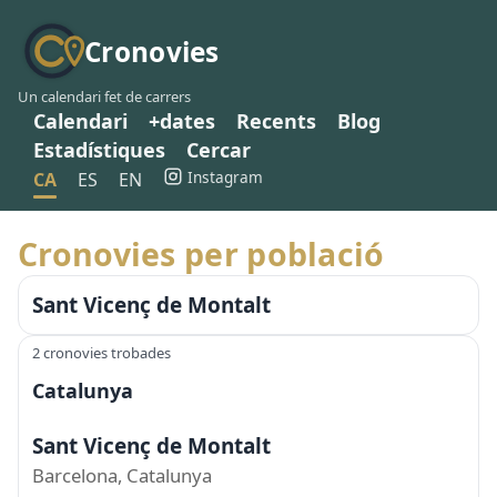
Cronovies
Un calendari fet de carrers
Calendari
+dates
Recents
Blog
Estadístiques
Cercar
Instagram
CA
ES
EN
Cronovies per població
Sant Vicenç de Montalt
2 cronovies trobades
Catalunya
Sant Vicenç de Montalt
Barcelona, Catalunya