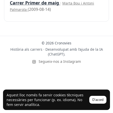
Carrer Primer de maig
·
Marta Bou i Antoni
(2009-08-14)
Palmarola
© 2026 Cronovies
Història als carrers · Desenvolupat amb l’ajuda de la IA
(ChatGPT).
Segueix-nos a Instagram
Aquest lloc només fa servir cookies tècniques
necessàries per funcionar (p. ex. idioma). No
D’acord
fem servir analítica.