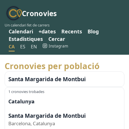
Cronovies
Un calendari fet de carrers
Calendari
+dates
Recents
Blog
Estadístiques
Cercar
Instagram
CA
ES
EN
Cronovies per població
Santa Margarida de Montbui
1 cronovies trobades
Catalunya
Santa Margarida de Montbui
Barcelona, Catalunya