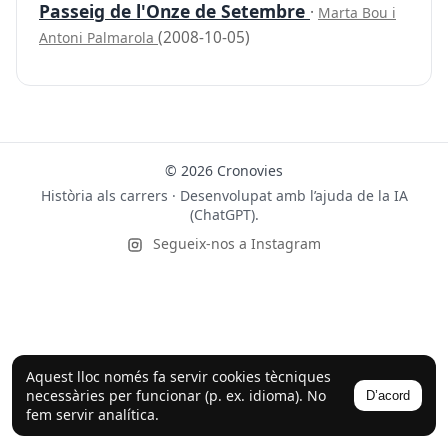
Passeig de l'Onze de Setembre
·
Marta Bou i
(2008-10-05)
Antoni Palmarola
© 2026 Cronovies
Història als carrers · Desenvolupat amb l’ajuda de la IA
(ChatGPT).
Segueix-nos a Instagram
Aquest lloc només fa servir cookies tècniques
necessàries per funcionar (p. ex. idioma). No
D’acord
fem servir analítica.