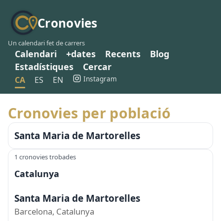
Cronovies
Un calendari fet de carrers
Calendari
+dates
Recents
Blog
Estadístiques
Cercar
Instagram
CA
ES
EN
Cronovies per població
Santa Maria de Martorelles
1 cronovies trobades
Catalunya
Santa Maria de Martorelles
Barcelona, Catalunya