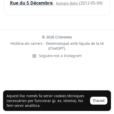
Rue du 5 Décembre
·
(2012-05-09)
Romain Behr
© 2026 Cronovies
Història als carrers · Desenvolupat amb l’ajuda de la IA
(ChatGPT).
Segueix-nos a Instagram
Aquest lloc només fa servir cookies tècniques
necessàries per funcionar (p. ex. idioma). No
D’acord
fem servir analítica.