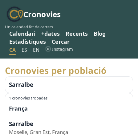
Cronovies
Un calendari fet de carrers
Calendari
+dates
Recents
Blog
Estadístiques
Cercar
Instagram
CA
ES
EN
Cronovies per població
Sarralbe
1 cronovies trobades
França
Sarralbe
Moselle, Gran Est, França