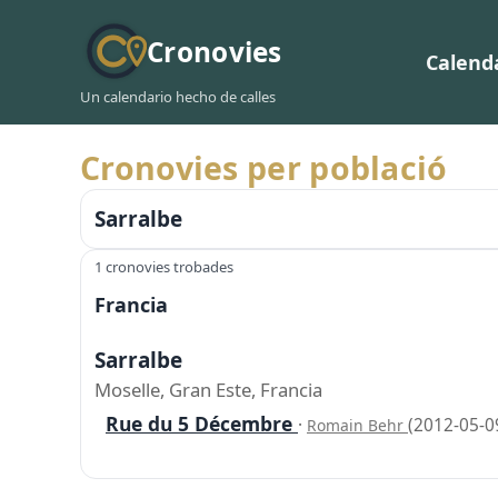
Cronovies
Calend
Un calendario hecho de calles
Cronovies per població
Sarralbe
1 cronovies trobades
Francia
Sarralbe
Moselle, Gran Este, Francia
Rue du 5 Décembre
·
(2012-05-0
Romain Behr