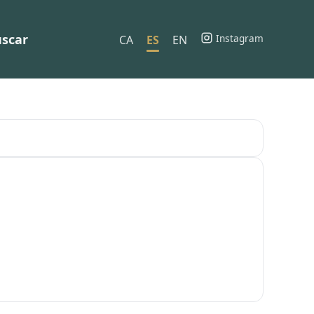
scar
Instagram
CA
ES
EN