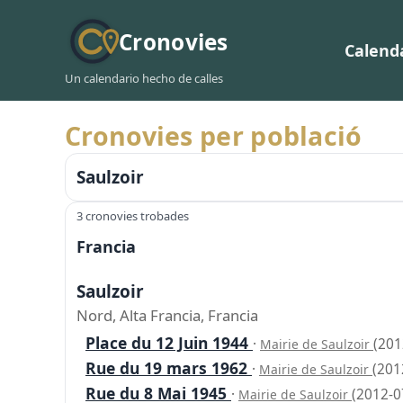
Cronovies
Calend
Un calendario hecho de calles
Cronovies per població
Saulzoir
3 cronovies trobades
Francia
Saulzoir
Nord, Alta Francia, Francia
Place du 12 Juin 1944
·
(201
Mairie de Saulzoir
Rue du 19 mars 1962
·
(201
Mairie de Saulzoir
Rue du 8 Mai 1945
·
(2012-0
Mairie de Saulzoir