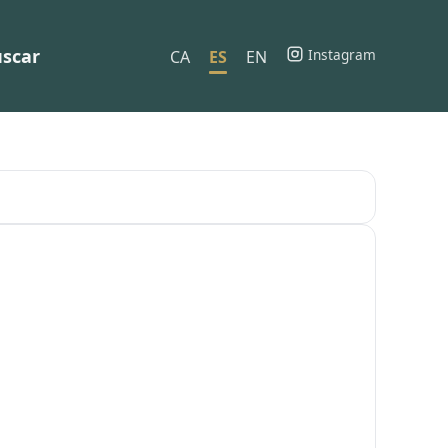
scar
Instagram
CA
ES
EN