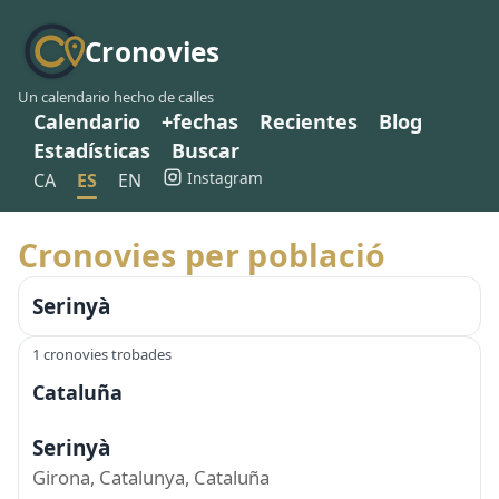
Cronovies
Un calendario hecho de calles
Calendario
+fechas
Recientes
Blog
Estadísticas
Buscar
Instagram
CA
ES
EN
Cronovies per població
Serinyà
1 cronovies trobades
Cataluña
Serinyà
Girona, Catalunya, Cataluña