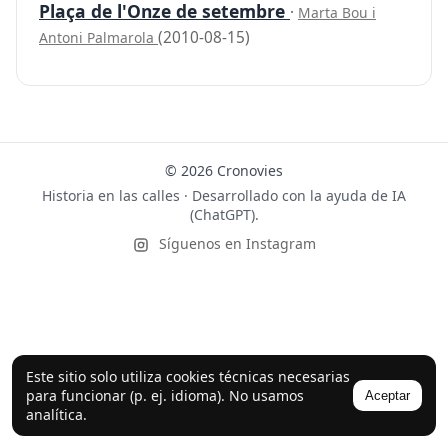
Plaça de l'Onze de setembre
·
Marta Bou i
(2010-08-15)
Antoni Palmarola
© 2026 Cronovies
Historia en las calles · Desarrollado con la ayuda de IA
(ChatGPT).
Síguenos en Instagram
Este sitio solo utiliza cookies técnicas necesarias
para funcionar (p. ej. idioma). No usamos
Aceptar
analítica.