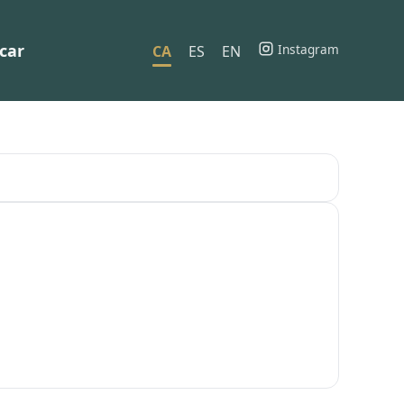
car
Instagram
CA
ES
EN