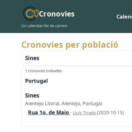
Cronovies
Calen
Un calendari fet de carrers
Cronovies per població
Sines
1 cronovies trobades
Portugal
Sines
Alentejo Litoral, Alentejo, Portugal
Rua 1o. de Maio
·
(2020-10-15)
Lluís Tirado