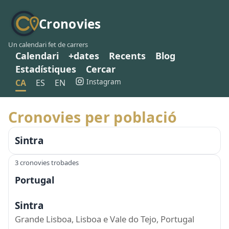
Cronovies
Un calendari fet de carrers
Calendari
+dates
Recents
Blog
Estadístiques
Cercar
Instagram
CA
ES
EN
Cronovies per població
Sintra
3 cronovies trobades
Portugal
Sintra
Grande Lisboa, Lisboa e Vale do Tejo, Portugal