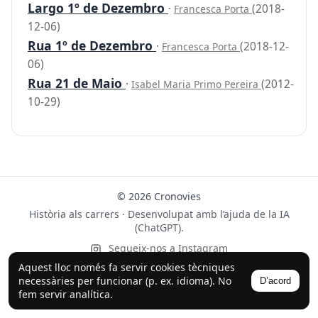
Largo 1º de Dezembro
·
(2018-
Francesca Porta
12-06)
Rua 1º de Dezembro
·
(2018-12-
Francesca Porta
06)
Rua 21 de Maio
·
(2012-
Isabel Maria Primo Pereira
10-29)
© 2026 Cronovies
Història als carrers · Desenvolupat amb l’ajuda de la IA
(ChatGPT).
Segueix-nos a Instagram
Aquest lloc només fa servir cookies tècniques
necessàries per funcionar (p. ex. idioma). No
D’acord
fem servir analítica.