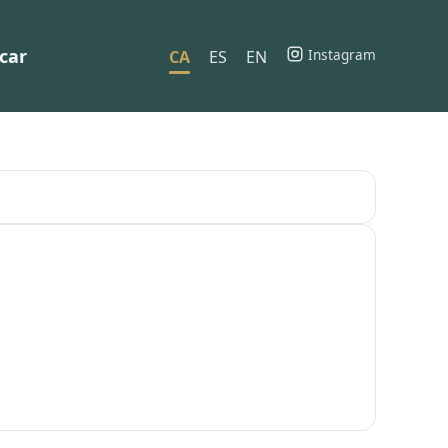
car
Instagram
CA
ES
EN