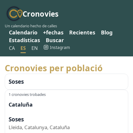
Cronovies
Un calendario hecho de calles
Calendario
+fechas
Recientes
Blog
Estadísticas
Buscar
Instagram
CA
ES
EN
Cronovies per població
Soses
1 cronovies trobades
Cataluña
Soses
Lleida, Catalunya, Cataluña