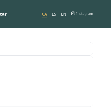
car
Instagram
CA
ES
EN