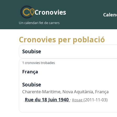
Cronovies
Calen
Un calendari fet de carrers
Cronovies per població
Soubise
1 cronovies trobades
França
Soubise
Charente-Maritime, Nova Aquitània, França
Rue du 18 Juin 1940
·
(2011-11-03)
Rosae