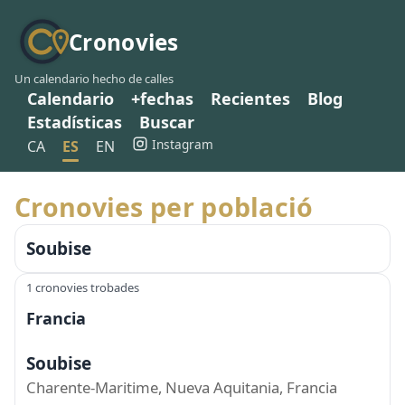
Cronovies
Un calendario hecho de calles
Calendario
+fechas
Recientes
Blog
Estadísticas
Buscar
Instagram
CA
ES
EN
Cronovies per població
Soubise
1 cronovies trobades
Francia
Soubise
Charente-Maritime, Nueva Aquitania, Francia