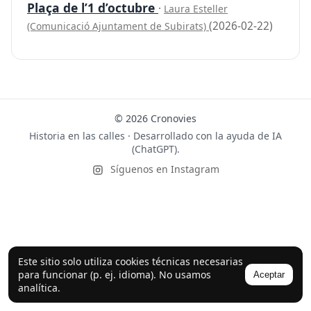
Plaça de l’1 d’octubre
·
Laura Esteller
(2026-02-22)
(Comunicació Ajuntament de Subirats)
© 2026 Cronovies
Historia en las calles · Desarrollado con la ayuda de IA
(ChatGPT).
Síguenos en Instagram
Este sitio solo utiliza cookies técnicas necesarias
para funcionar (p. ej. idioma). No usamos
Aceptar
analítica.