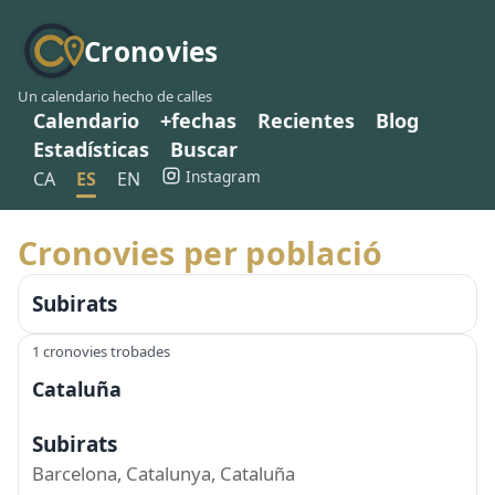
Cronovies
Un calendario hecho de calles
Calendario
+fechas
Recientes
Blog
Estadísticas
Buscar
Instagram
CA
ES
EN
Cronovies per població
Subirats
1 cronovies trobades
Cataluña
Subirats
Barcelona, Catalunya, Cataluña