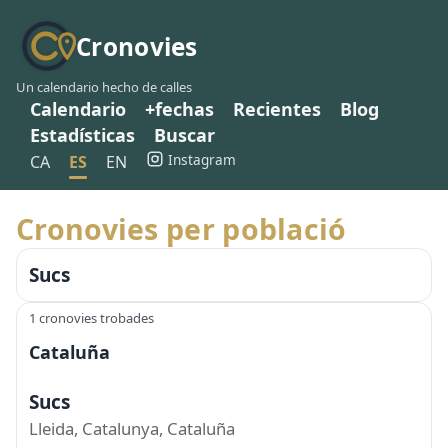
Cronovies
Un calendario hecho de calles
Calendario
+fechas
Recientes
Blog
Estadísticas
Buscar
Instagram
CA
ES
EN
Cronovies per població
Sucs
1 cronovies trobades
Cataluña
Sucs
Lleida, Catalunya, Cataluña