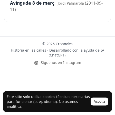
Avinguda 8 de març
·
(2011-09-
Jordi Palmarola
11)
© 2026 Cronovies
Historia en las calles · Desarrollado con la ayuda de IA
(ChatGPT).
Síguenos en Instagram
Este sitio solo utiliza cookies técnicas necesarias
para funcionar (p. ej. idioma). No usamos
Aceptar
analítica.