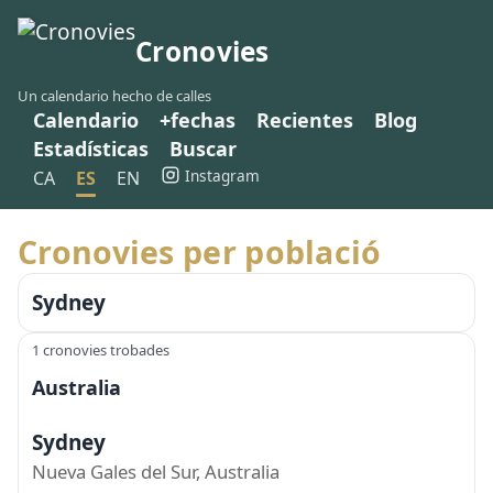
Cronovies
Un calendario hecho de calles
Calendario
+fechas
Recientes
Blog
Estadísticas
Buscar
Instagram
CA
ES
EN
Cronovies per població
Sydney
1 cronovies trobades
Australia
Sydney
Nueva Gales del Sur, Australia