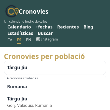
Cronovies
Un calendario hecho de calles
Calendario
+fechas
Recientes
Blog
Estadísticas
Buscar
Instagram
CA
ES
EN
Cronovies per població
Târgu Jiu
6 cronovies trobades
Rumania
Târgu Jiu
Gorj, Valaquia, Rumania