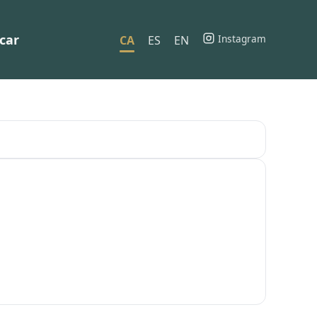
car
Instagram
CA
ES
EN