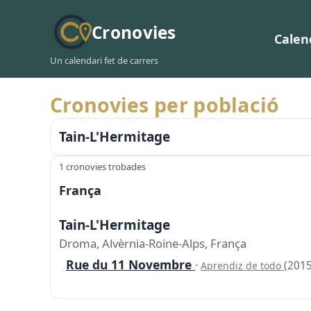
Cronovies
Calen
Un calendari fet de carrers
Cronovies per població
Tain-L'Hermitage
1 cronovies trobades
França
Tain-L'Hermitage
Droma, Alvèrnia-Roine-Alps, França
Rue du 11 Novembre
·
(2015
Aprendiz de todo