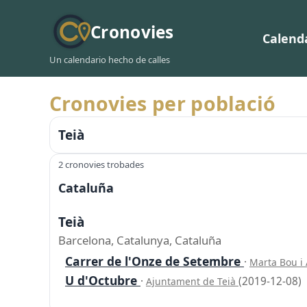
Cronovies
Calend
Un calendario hecho de calles
Cronovies per població
Teià
2 cronovies trobades
Cataluña
Teià
Barcelona, Catalunya, Cataluña
Carrer de l'Onze de Setembre
·
Marta Bou i
U d'Octubre
·
(2019-12-08)
Ajuntament de Teià