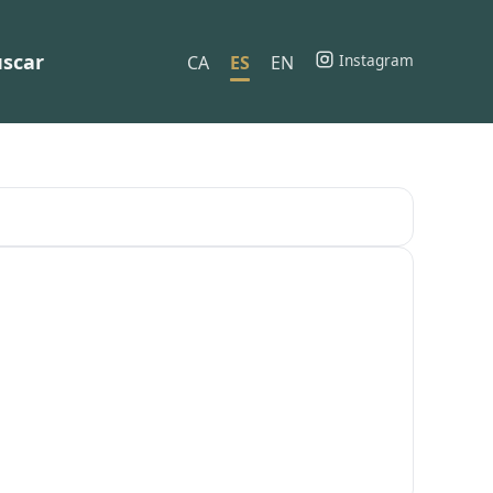
scar
Instagram
CA
ES
EN