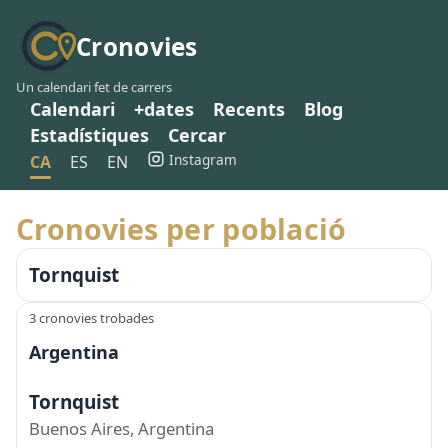
Cronovies
Un calendari fet de carrers
Calendari
+dates
Recents
Blog
Estadístiques
Cercar
Instagram
CA
ES
EN
Cronovies per població
Tornquist
3 cronovies trobades
Argentina
Tornquist
Buenos Aires, Argentina