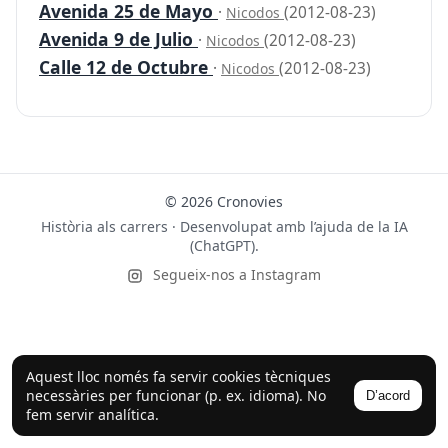
Avenida 25 de Mayo
·
(2012-08-23)
Nicodos
Avenida 9 de Julio
·
(2012-08-23)
Nicodos
Calle 12 de Octubre
·
(2012-08-23)
Nicodos
© 2026 Cronovies
Història als carrers · Desenvolupat amb l’ajuda de la IA
(ChatGPT).
Segueix-nos a Instagram
Aquest lloc només fa servir cookies tècniques
necessàries per funcionar (p. ex. idioma). No
D’acord
fem servir analítica.