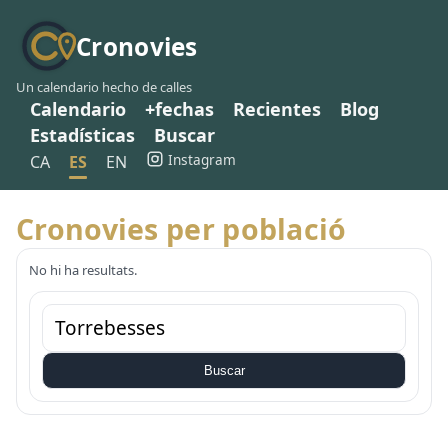
Cronovies
Un calendario hecho de calles
Calendario
+fechas
Recientes
Blog
Estadísticas
Buscar
Instagram
CA
ES
EN
Cronovies per població
No hi ha resultats.
Buscar