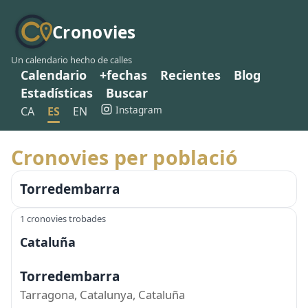
Cronovies
Un calendario hecho de calles
Calendario
+fechas
Recientes
Blog
Estadísticas
Buscar
Instagram
CA
ES
EN
Cronovies per població
Torredembarra
1 cronovies trobades
Cataluña
Torredembarra
Tarragona, Catalunya, Cataluña