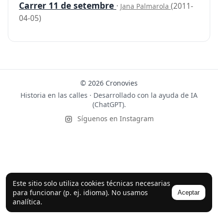
Carrer 11 de setembre
·
(2011-
Jana Palmarola
04-05)
© 2026 Cronovies
Historia en las calles · Desarrollado con la ayuda de IA
(ChatGPT).
Síguenos en Instagram
Este sitio solo utiliza cookies técnicas necesarias
para funcionar (p. ej. idioma). No usamos
Aceptar
analítica.