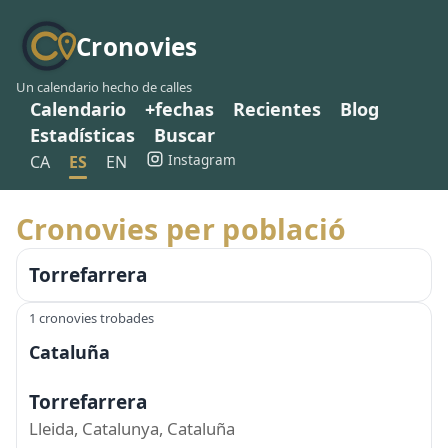
Cronovies
Un calendario hecho de calles
Calendario
+fechas
Recientes
Blog
Estadísticas
Buscar
Instagram
CA
ES
EN
Cronovies per població
Torrefarrera
1 cronovies trobades
Cataluña
Torrefarrera
Lleida, Catalunya, Cataluña