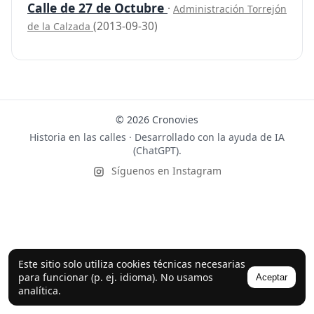
Calle de 27 de Octubre
·
Administración Torrejón
(2013-09-30)
de la Calzada
© 2026 Cronovies
Historia en las calles · Desarrollado con la ayuda de IA
(ChatGPT).
Síguenos en Instagram
Este sitio solo utiliza cookies técnicas necesarias
para funcionar (p. ej. idioma). No usamos
Aceptar
analítica.