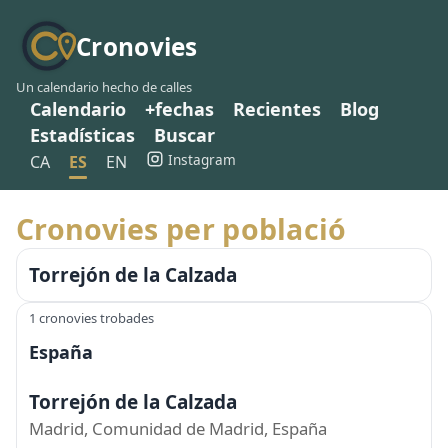
Cronovies
Un calendario hecho de calles
Calendario
+fechas
Recientes
Blog
Estadísticas
Buscar
Instagram
CA
ES
EN
Cronovies per població
Torrejón de la Calzada
1 cronovies trobades
España
Torrejón de la Calzada
Madrid, Comunidad de Madrid, España