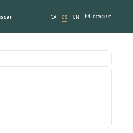
scar
Instagram
CA
ES
EN