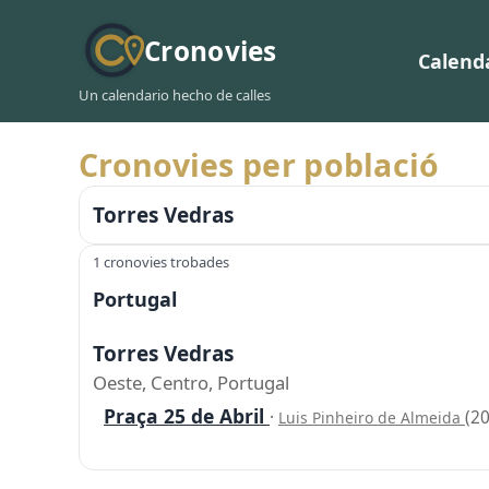
Cronovies
Calend
Un calendario hecho de calles
Cronovies per població
Torres Vedras
1 cronovies trobades
Portugal
Torres Vedras
Oeste, Centro, Portugal
Praça 25 de Abril
·
(2
Luis Pinheiro de Almeida