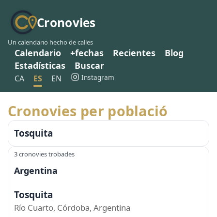
Cronovies
Un calendario hecho de calles
Calendario
+fechas
Recientes
Blog
Estadísticas
Buscar
Instagram
CA
ES
EN
Cronovies per població
Tosquita
3 cronovies trobades
Argentina
Tosquita
Río Cuarto, Córdoba, Argentina