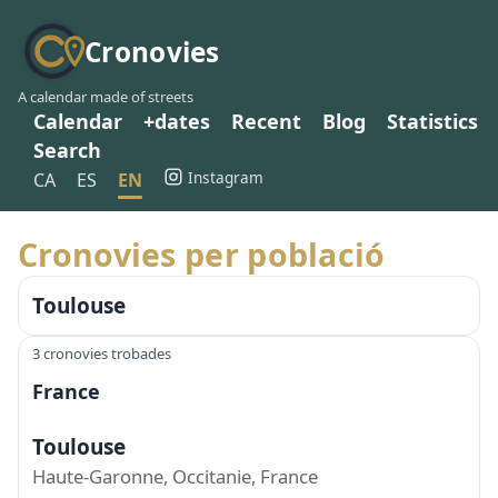
Cronovies
A calendar made of streets
Calendar
+dates
Recent
Blog
Statistics
Search
Instagram
CA
ES
EN
Cronovies per població
Toulouse
3 cronovies trobades
France
Toulouse
Haute-Garonne, Occitanie, France