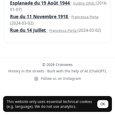
Esplanade du 19 Août 1944
·
(2016-
Eulàlia Oñós
01-07)
Rue du 11 Novembre 1918
·
Francesca Porta
(2024-03-02)
Rue du 14 Juillet
·
(2024-03-02)
Francesca Porta
© 2026 Cronovies
History in the streets · Built with the help of AI (ChatGPT).
Follow us on Instagram
This website only uses essential technical cookies
OK
(e.g. language). We do not use analytics.