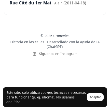
Rue Cité du 1er Mai
·
(2011-04-18)
Alain
© 2026 Cronovies
Historia en las calles · Desarrollado con la ayuda de IA
(ChatGPT).
Síguenos en Instagram
Este sitio solo utiliza cookies técnicas necesarias
para funcionar (p. ej. idioma). No usamos
Aceptar
analítica.