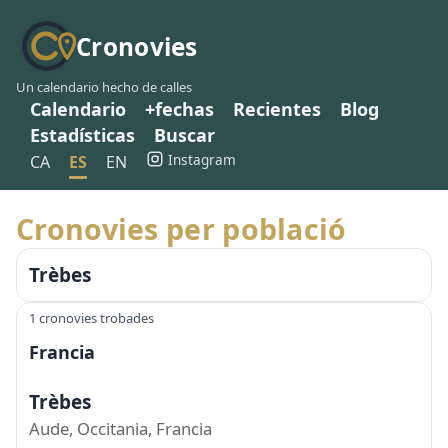
Cronovies
Un calendario hecho de calles
Calendario
+fechas
Recientes
Blog
Estadísticas
Buscar
Instagram
CA
ES
EN
Cronovies per població
Trèbes
1 cronovies trobades
Francia
Trèbes
Aude, Occitania, Francia