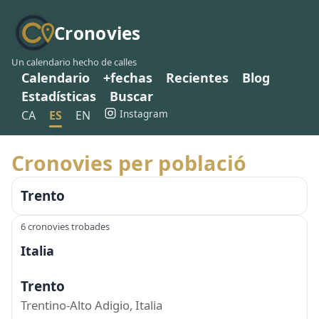
Cronovies
Un calendario hecho de calles
Calendario
+fechas
Recientes
Blog
Estadísticas
Buscar
Instagram
CA
ES
EN
Cronovies per població
Trento
6 cronovies trobades
Italia
Trento
Trentino-Alto Adigio, Italia