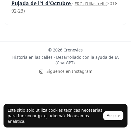
Pujada de l'1 d'Octubre
·
(2018-
ERC d'Ullastrell
02-23)
© 2026 Cronovies
Historia en las calles · Desarrollado con la ayuda de IA
(ChatGPT).
Síguenos en Instagram
Este sitio solo utiliza cookies técnicas necesarias
para funcionar (p. ej. idioma). No usamos
Aceptar
analítica.