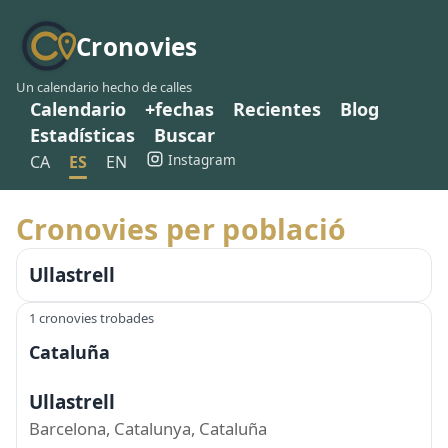
Cronovies
Un calendario hecho de calles
Calendario
+fechas
Recientes
Blog
Estadísticas
Buscar
Instagram
CA
ES
EN
Cronovies per població
Ullastrell
1 cronovies trobades
Cataluña
Ullastrell
Barcelona, Catalunya, Cataluña