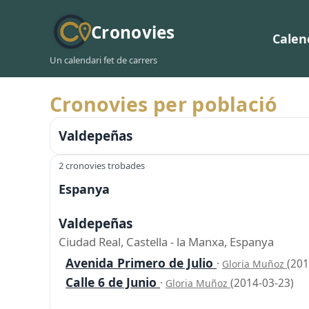
Cronovies
Calen
Un calendari fet de carrers
Cronovies per població
Valdepeñas
2 cronovies trobades
Espanya
Valdepeñas
Ciudad Real, Castella - la Manxa, Espanya
Avenida Primero de Julio
·
(201
Gloria Muñoz
Calle 6 de Junio
·
(2014-03-23)
Gloria Muñoz