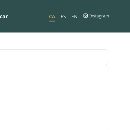
car
Instagram
CA
ES
EN