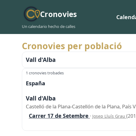
Cronovies
Calend
Un calendario hecho de calles
Cronovies per població
Vall d'Alba
1 cronovies trobades
España
Vall d'Alba
Castelló de la Plana-Castellón de la Plana, Paí
Carrer 17 de Setembre
·
(201
Josep Lluís Grau