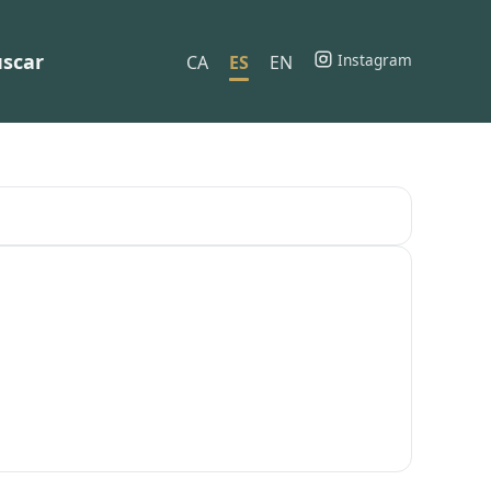
scar
Instagram
CA
ES
EN