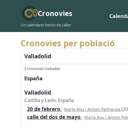
Cronovies
Calend
Un calendario hecho de calles
Cronovies per població
Valladolid
2 cronovies trobades
España
Valladolid
Castilla y León, España
20 de febrero
·
(20
Marta Bou i Antoni Palmarola
calle del dos de mayo
·
Marta Bou i Antoni Pa