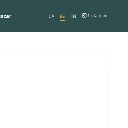
scar
Instagram
CA
ES
EN