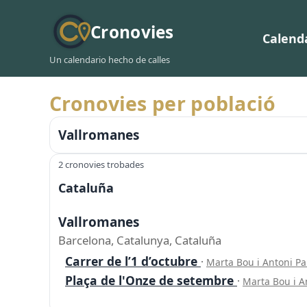
Cronovies
Calend
Un calendario hecho de calles
Cronovies per població
Vallromanes
2 cronovies trobades
Cataluña
Vallromanes
Barcelona, Catalunya, Cataluña
Carrer de l’1 d’octubre
·
Marta Bou i Antoni P
Plaça de l'Onze de setembre
·
Marta Bou i A