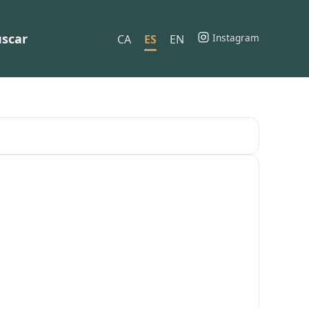
scar
Instagram
CA
ES
EN