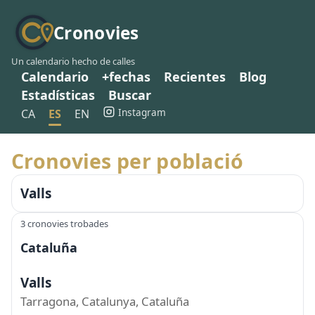
Cronovies
Un calendario hecho de calles
Calendario
+fechas
Recientes
Blog
Estadísticas
Buscar
Instagram
CA
ES
EN
Cronovies per població
Valls
3 cronovies trobades
Cataluña
Valls
Tarragona, Catalunya, Cataluña