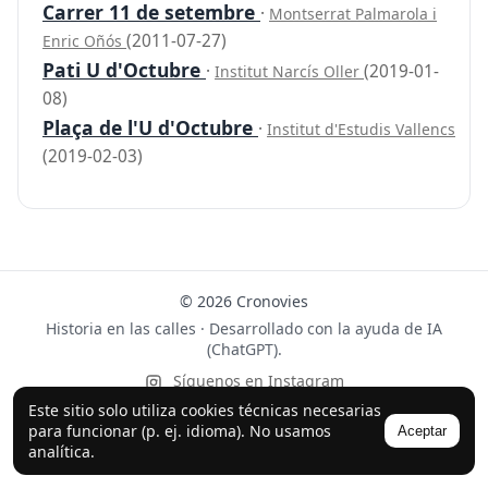
Carrer 11 de setembre
·
Montserrat Palmarola i
(2011-07-27)
Enric Oñós
Pati U d'Octubre
·
(2019-01-
Institut Narcís Oller
08)
Plaça de l'U d'Octubre
·
Institut d'Estudis Vallencs
(2019-02-03)
© 2026 Cronovies
Historia en las calles · Desarrollado con la ayuda de IA
(ChatGPT).
Síguenos en Instagram
Este sitio solo utiliza cookies técnicas necesarias
para funcionar (p. ej. idioma). No usamos
Aceptar
analítica.